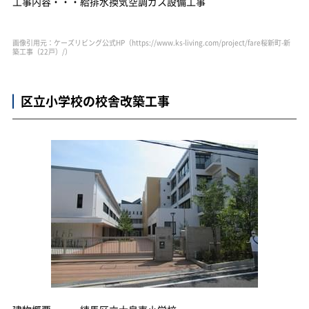
工事内容・・・給排水換気空調ガス設備工事
画像引用元：ケーズリビング公式HP（https://www.ks-living.com/project/fare桜新町-新
築工事（22戸）/）
区立小学校の校舎改築工事